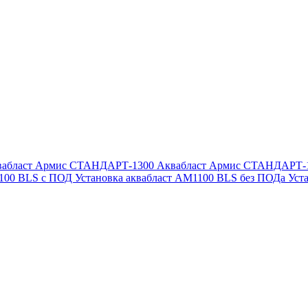
вабласт Армис СТАНДАРТ-1300
Аквабласт Армис СТАНДАРТ-
1100 BLS с ПОД
Установка аквабласт AM1100 BLS без ПОДа
Уст