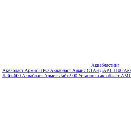
Аквабластинг
Аквабласт Армис ПРО
Аквабласт Армис СТАНДАРТ-1100
Ак
Лайт-600
Аквабласт Армис Лайт-900
Установка аквабласт AM