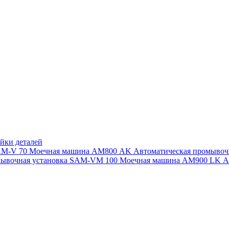
йки деталей
SAM-V 70
Моечная машина АМ800 AK
Автоматическая промыво
мывочная установка SAM-VM 100
Моечная машина AM900 LK
А