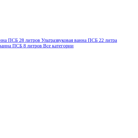
анна ПСБ 28 литров
Ультразвуковая ванна ПСБ 22 литра
 ванна ПСБ 8 литров
Все категории