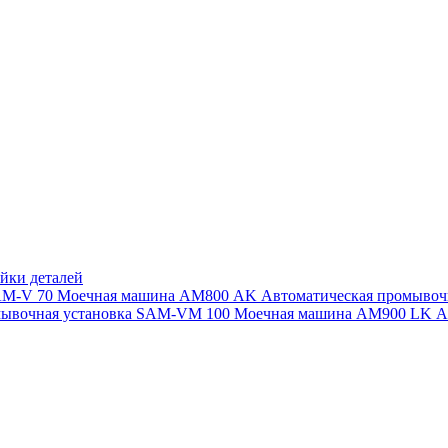
йки деталей
SAM-V 70
Моечная машина АМ800 AK
Автоматическая промыво
мывочная установка SAM-VM 100
Моечная машина AM900 LK
А