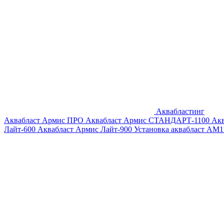
Аквабластинг
Аквабласт Армис ПРО
Аквабласт Армис СТАНДАРТ-1100
Ак
Лайт-600
Аквабласт Армис Лайт-900
Установка аквабласт AM