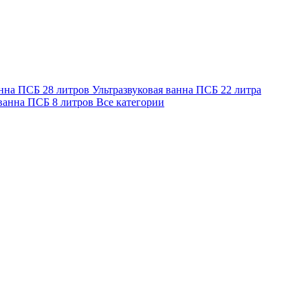
анна ПСБ 28 литров
Ультразвуковая ванна ПСБ 22 литра
 ванна ПСБ 8 литров
Все категории