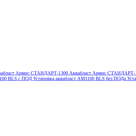
вабласт Армис СТАНДАРТ-1300
Аквабласт Армис СТАНДАРТ-
1100 BLS с ПОД
Установка аквабласт AM1100 BLS без ПОДа
Уст