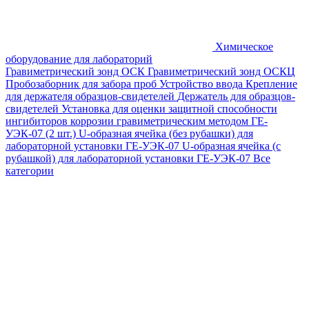
Химическое
оборудование для лабораторий
Гравиметрический зонд ОСК
Гравиметрический зонд ОСКЦ
Пробозаборник для забора проб
Устройство ввода
Крепление
для держателя образцов-свидетелей
Держатель для образцов-
свидетелей
Установка для оценки защитной способности
ингибиторов коррозии гравиметрическим методом ГЕ-
УЭК-07 (2 шт.)
U-образная ячейка (без рубашки) для
лабораторной установки ГЕ-УЭК-07
U-образная ячейка (с
рубашкой) для лабораторной установки ГЕ-УЭК-07
Все
категории