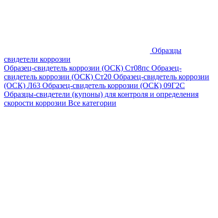
Образцы
свидетели коррозии
Образец-свидетель коррозии (ОСК) Ст08пс
Образец-
свидетель коррозии (ОСК) Ст20
Образец-свидетель коррозии
(ОСК) Л63
Образец-свидетель коррозии (ОСК) 09Г2С
Образцы-свидетели (купоны) для контроля и определения
скорости коррозии
Все категории