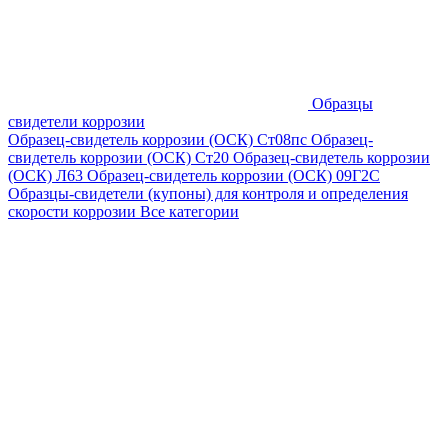
Образцы
свидетели коррозии
Образец-свидетель коррозии (ОСК) Ст08пс
Образец-
свидетель коррозии (ОСК) Ст20
Образец-свидетель коррозии
(ОСК) Л63
Образец-свидетель коррозии (ОСК) 09Г2С
Образцы-свидетели (купоны) для контроля и определения
скорости коррозии
Все категории