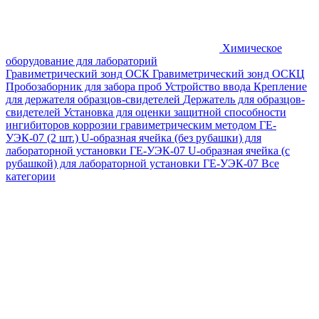
Химическое
оборудование для лабораторий
Гравиметрический зонд ОСК
Гравиметрический зонд ОСКЦ
Пробозаборник для забора проб
Устройство ввода
Крепление
для держателя образцов-свидетелей
Держатель для образцов-
свидетелей
Установка для оценки защитной способности
ингибиторов коррозии гравиметрическим методом ГЕ-
УЭК-07 (2 шт.)
U-образная ячейка (без рубашки) для
лабораторной установки ГЕ-УЭК-07
U-образная ячейка (с
рубашкой) для лабораторной установки ГЕ-УЭК-07
Все
категории