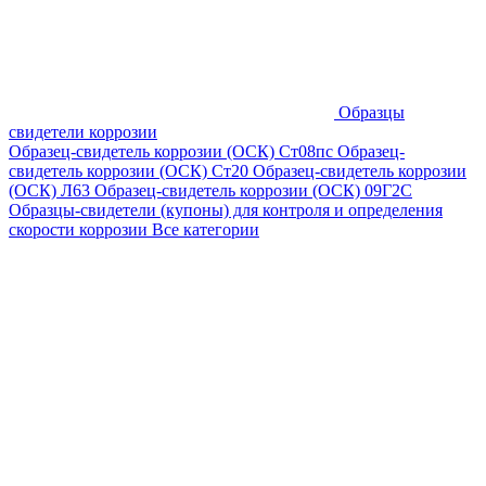
Образцы
свидетели коррозии
Образец-свидетель коррозии (ОСК) Ст08пс
Образец-
свидетель коррозии (ОСК) Ст20
Образец-свидетель коррозии
(ОСК) Л63
Образец-свидетель коррозии (ОСК) 09Г2С
Образцы-свидетели (купоны) для контроля и определения
скорости коррозии
Все категории