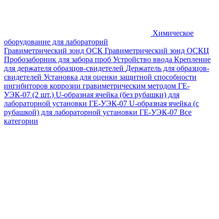
Химическое
оборудование для лабораторий
Гравиметрический зонд ОСК
Гравиметрический зонд ОСКЦ
Пробозаборник для забора проб
Устройство ввода
Крепление
для держателя образцов-свидетелей
Держатель для образцов-
свидетелей
Установка для оценки защитной способности
ингибиторов коррозии гравиметрическим методом ГЕ-
УЭК-07 (2 шт.)
U-образная ячейка (без рубашки) для
лабораторной установки ГЕ-УЭК-07
U-образная ячейка (с
рубашкой) для лабораторной установки ГЕ-УЭК-07
Все
категории