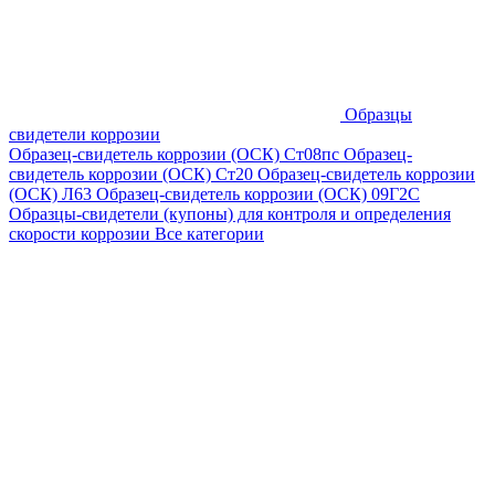
Образцы
свидетели коррозии
Образец-свидетель коррозии (ОСК) Ст08пс
Образец-
свидетель коррозии (ОСК) Ст20
Образец-свидетель коррозии
(ОСК) Л63
Образец-свидетель коррозии (ОСК) 09Г2С
Образцы-свидетели (купоны) для контроля и определения
скорости коррозии
Все категории