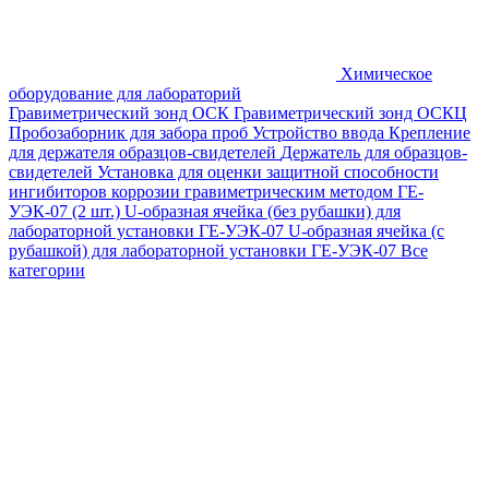
Химическое
оборудование для лабораторий
Гравиметрический зонд ОСК
Гравиметрический зонд ОСКЦ
Пробозаборник для забора проб
Устройство ввода
Крепление
для держателя образцов-свидетелей
Держатель для образцов-
свидетелей
Установка для оценки защитной способности
ингибиторов коррозии гравиметрическим методом ГЕ-
УЭК-07 (2 шт.)
U-образная ячейка (без рубашки) для
лабораторной установки ГЕ-УЭК-07
U-образная ячейка (с
рубашкой) для лабораторной установки ГЕ-УЭК-07
Все
категории