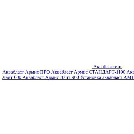
Аквабластинг
Аквабласт Армис ПРО
Аквабласт Армис СТАНДАРТ-1100
Ак
Лайт-600
Аквабласт Армис Лайт-900
Установка аквабласт AM