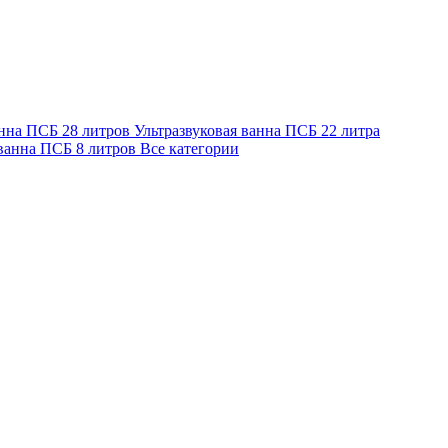
анна ПСБ 28 литров
Ультразвуковая ванна ПСБ 22 литра
 ванна ПСБ 8 литров
Все категории