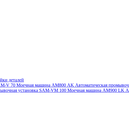
йки деталей
SAM-V 70
Моечная машина АМ800 AK
Автоматическая промыво
мывочная установка SAM-VM 100
Моечная машина AM900 LK
А