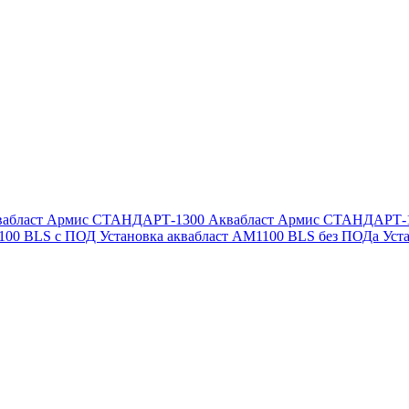
вабласт Армис СТАНДАРТ-1300
Аквабласт Армис СТАНДАРТ-
1100 BLS с ПОД
Установка аквабласт AM1100 BLS без ПОДа
Уст