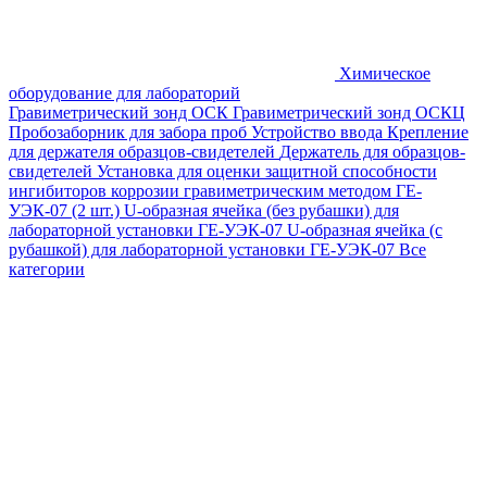
Химическое
оборудование для лабораторий
Гравиметрический зонд ОСК
Гравиметрический зонд ОСКЦ
Пробозаборник для забора проб
Устройство ввода
Крепление
для держателя образцов-свидетелей
Держатель для образцов-
свидетелей
Установка для оценки защитной способности
ингибиторов коррозии гравиметрическим методом ГЕ-
УЭК-07 (2 шт.)
U-образная ячейка (без рубашки) для
лабораторной установки ГЕ-УЭК-07
U-образная ячейка (с
рубашкой) для лабораторной установки ГЕ-УЭК-07
Все
категории