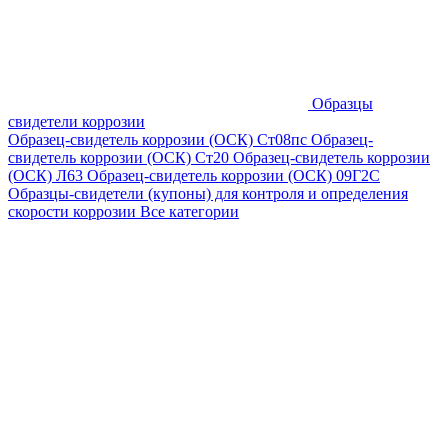
Образцы
свидетели коррозии
Образец-свидетель коррозии (ОСК) Ст08пс
Образец-
свидетель коррозии (ОСК) Ст20
Образец-свидетель коррозии
(ОСК) Л63
Образец-свидетель коррозии (ОСК) 09Г2С
Образцы-свидетели (купоны) для контроля и определения
скорости коррозии
Все категории