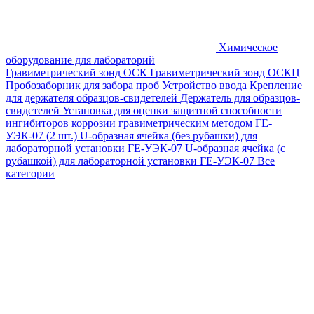
Химическое
оборудование для лабораторий
Гравиметрический зонд ОСК
Гравиметрический зонд ОСКЦ
Пробозаборник для забора проб
Устройство ввода
Крепление
для держателя образцов-свидетелей
Держатель для образцов-
свидетелей
Установка для оценки защитной способности
ингибиторов коррозии гравиметрическим методом ГЕ-
УЭК-07 (2 шт.)
U-образная ячейка (без рубашки) для
лабораторной установки ГЕ-УЭК-07
U-образная ячейка (с
рубашкой) для лабораторной установки ГЕ-УЭК-07
Все
категории