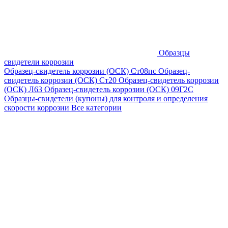
Образцы
свидетели коррозии
Образец-свидетель коррозии (ОСК) Ст08пс
Образец-
свидетель коррозии (ОСК) Ст20
Образец-свидетель коррозии
(ОСК) Л63
Образец-свидетель коррозии (ОСК) 09Г2С
Образцы-свидетели (купоны) для контроля и определения
скорости коррозии
Все категории