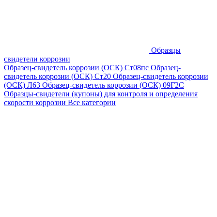
Образцы
свидетели коррозии
Образец-свидетель коррозии (ОСК) Ст08пс
Образец-
свидетель коррозии (ОСК) Ст20
Образец-свидетель коррозии
(ОСК) Л63
Образец-свидетель коррозии (ОСК) 09Г2С
Образцы-свидетели (купоны) для контроля и определения
скорости коррозии
Все категории