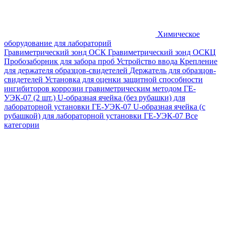
Химическое
оборудование для лабораторий
Гравиметрический зонд ОСК
Гравиметрический зонд ОСКЦ
Пробозаборник для забора проб
Устройство ввода
Крепление
для держателя образцов-свидетелей
Держатель для образцов-
свидетелей
Установка для оценки защитной способности
ингибиторов коррозии гравиметрическим методом ГЕ-
УЭК-07 (2 шт.)
U-образная ячейка (без рубашки) для
лабораторной установки ГЕ-УЭК-07
U-образная ячейка (с
рубашкой) для лабораторной установки ГЕ-УЭК-07
Все
категории