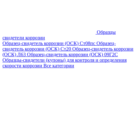
Образцы
свидетели коррозии
Образец-свидетель коррозии (ОСК) Ст08пс
Образец-
свидетель коррозии (ОСК) Ст20
Образец-свидетель коррозии
(ОСК) Л63
Образец-свидетель коррозии (ОСК) 09Г2С
Образцы-свидетели (купоны) для контроля и определения
скорости коррозии
Все категории