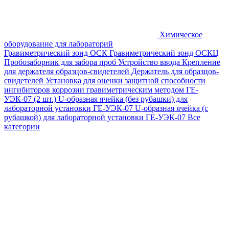
Химическое
оборудование для лабораторий
Гравиметрический зонд ОСК
Гравиметрический зонд ОСКЦ
Пробозаборник для забора проб
Устройство ввода
Крепление
для держателя образцов-свидетелей
Держатель для образцов-
свидетелей
Установка для оценки защитной способности
ингибиторов коррозии гравиметрическим методом ГЕ-
УЭК-07 (2 шт.)
U-образная ячейка (без рубашки) для
лабораторной установки ГЕ-УЭК-07
U-образная ячейка (с
рубашкой) для лабораторной установки ГЕ-УЭК-07
Все
категории