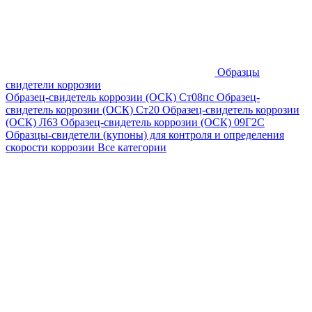
Образцы
свидетели коррозии
Образец-свидетель коррозии (ОСК) Ст08пс
Образец-
свидетель коррозии (ОСК) Ст20
Образец-свидетель коррозии
(ОСК) Л63
Образец-свидетель коррозии (ОСК) 09Г2С
Образцы-свидетели (купоны) для контроля и определения
скорости коррозии
Все категории