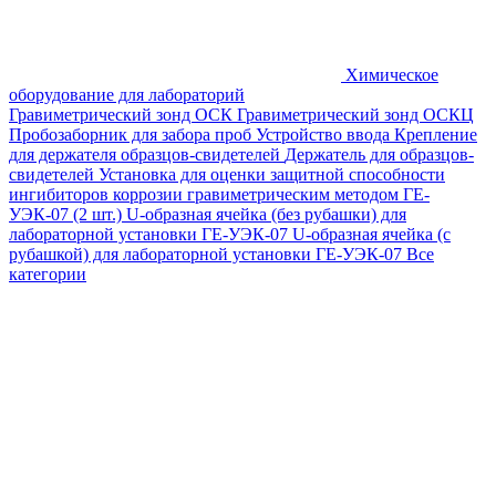
Химическое
оборудование для лабораторий
Гравиметрический зонд ОСК
Гравиметрический зонд ОСКЦ
Пробозаборник для забора проб
Устройство ввода
Крепление
для держателя образцов-свидетелей
Держатель для образцов-
свидетелей
Установка для оценки защитной способности
ингибиторов коррозии гравиметрическим методом ГЕ-
УЭК-07 (2 шт.)
U-образная ячейка (без рубашки) для
лабораторной установки ГЕ-УЭК-07
U-образная ячейка (с
рубашкой) для лабораторной установки ГЕ-УЭК-07
Все
категории