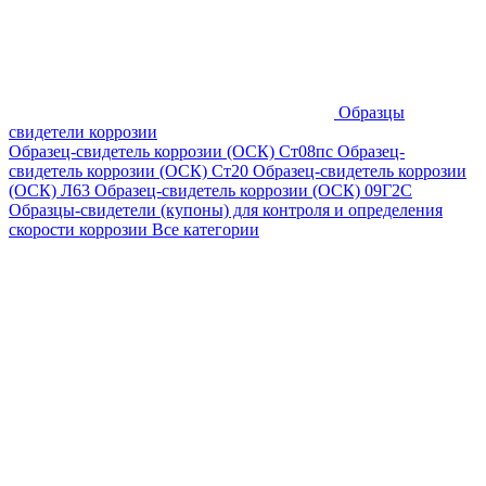
Образцы
свидетели коррозии
Образец-свидетель коррозии (ОСК) Ст08пс
Образец-
свидетель коррозии (ОСК) Ст20
Образец-свидетель коррозии
(ОСК) Л63
Образец-свидетель коррозии (ОСК) 09Г2С
Образцы-свидетели (купоны) для контроля и определения
скорости коррозии
Все категории