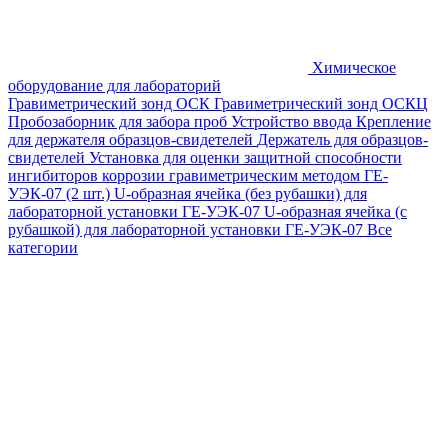
Химическое
оборудование для лабораторий
Гравиметрический зонд ОСК
Гравиметрический зонд ОСКЦ
Пробозаборник для забора проб
Устройство ввода
Крепление
для держателя образцов-свидетелей
Держатель для образцов-
свидетелей
Установка для оценки защитной способности
ингибиторов коррозии гравиметрическим методом ГЕ-
УЭК-07 (2 шт.)
U-образная ячейка (без рубашки) для
лабораторной установки ГЕ-УЭК-07
U-образная ячейка (с
рубашкой) для лабораторной установки ГЕ-УЭК-07
Все
категории