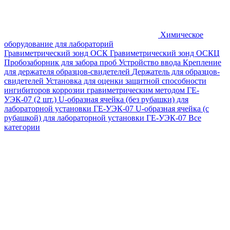
Химическое
оборудование для лабораторий
Гравиметрический зонд ОСК
Гравиметрический зонд ОСКЦ
Пробозаборник для забора проб
Устройство ввода
Крепление
для держателя образцов-свидетелей
Держатель для образцов-
свидетелей
Установка для оценки защитной способности
ингибиторов коррозии гравиметрическим методом ГЕ-
УЭК-07 (2 шт.)
U-образная ячейка (без рубашки) для
лабораторной установки ГЕ-УЭК-07
U-образная ячейка (с
рубашкой) для лабораторной установки ГЕ-УЭК-07
Все
категории