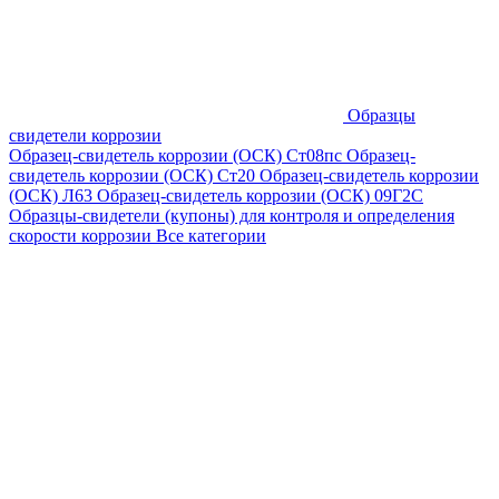
Образцы
свидетели коррозии
Образец-свидетель коррозии (ОСК) Ст08пс
Образец-
свидетель коррозии (ОСК) Ст20
Образец-свидетель коррозии
(ОСК) Л63
Образец-свидетель коррозии (ОСК) 09Г2С
Образцы-свидетели (купоны) для контроля и определения
скорости коррозии
Все категории