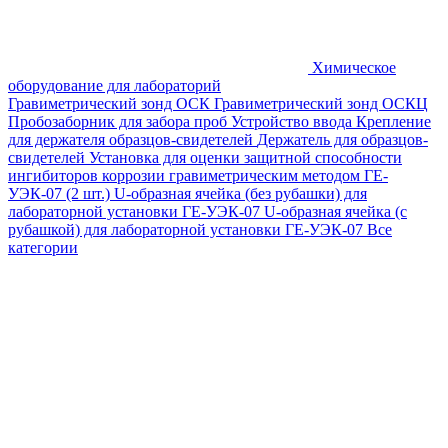
Химическое
оборудование для лабораторий
Гравиметрический зонд ОСК
Гравиметрический зонд ОСКЦ
Пробозаборник для забора проб
Устройство ввода
Крепление
для держателя образцов-свидетелей
Держатель для образцов-
свидетелей
Установка для оценки защитной способности
ингибиторов коррозии гравиметрическим методом ГЕ-
УЭК-07 (2 шт.)
U-образная ячейка (без рубашки) для
лабораторной установки ГЕ-УЭК-07
U-образная ячейка (с
рубашкой) для лабораторной установки ГЕ-УЭК-07
Все
категории