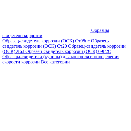
Образцы
свидетели коррозии
Образец-свидетель коррозии (ОСК) Ст08пс
Образец-
свидетель коррозии (ОСК) Ст20
Образец-свидетель коррозии
(ОСК) Л63
Образец-свидетель коррозии (ОСК) 09Г2С
Образцы-свидетели (купоны) для контроля и определения
скорости коррозии
Все категории