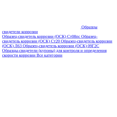
Образцы
свидетели коррозии
Образец-свидетель коррозии (ОСК) Ст08пс
Образец-
свидетель коррозии (ОСК) Ст20
Образец-свидетель коррозии
(ОСК) Л63
Образец-свидетель коррозии (ОСК) 09Г2С
Образцы-свидетели (купоны) для контроля и определения
скорости коррозии
Все категории