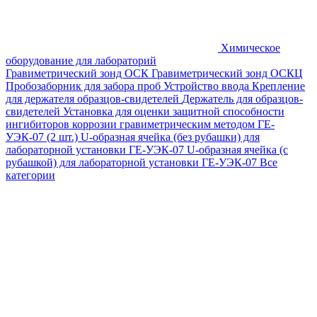
Химическое
оборудование для лабораторий
Гравиметрический зонд ОСК
Гравиметрический зонд ОСКЦ
Пробозаборник для забора проб
Устройство ввода
Крепление
для держателя образцов-свидетелей
Держатель для образцов-
свидетелей
Установка для оценки защитной способности
ингибиторов коррозии гравиметрическим методом ГЕ-
УЭК-07 (2 шт.)
U-образная ячейка (без рубашки) для
лабораторной установки ГЕ-УЭК-07
U-образная ячейка (с
рубашкой) для лабораторной установки ГЕ-УЭК-07
Все
категории