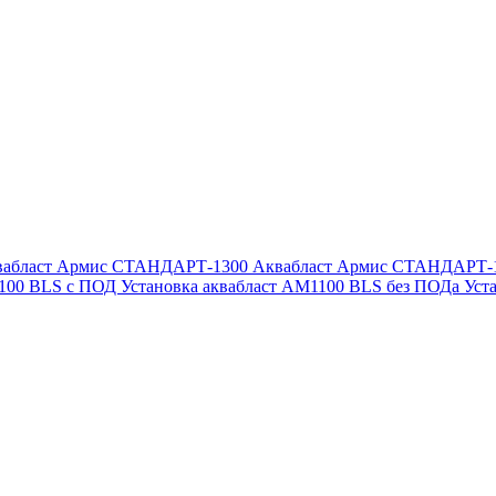
вабласт Армис СТАНДАРТ-1300
Аквабласт Армис СТАНДАРТ-
1100 BLS с ПОД
Установка аквабласт AM1100 BLS без ПОДа
Уст