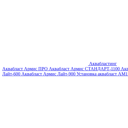
Аквабластинг
Аквабласт Армис ПРО
Аквабласт Армис СТАНДАРТ-1100
Ак
Лайт-600
Аквабласт Армис Лайт-900
Установка аквабласт AM