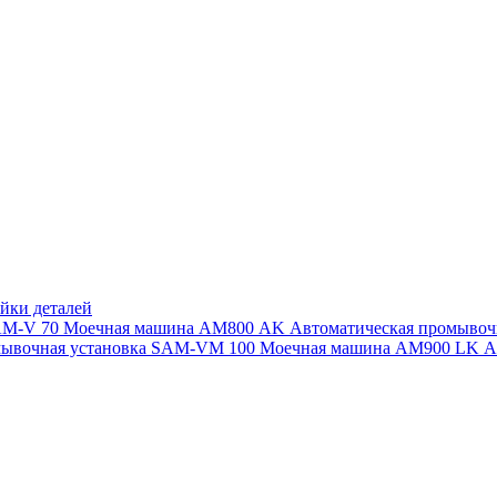
йки деталей
SAM-V 70
Моечная машина АМ800 AK
Автоматическая промыво
мывочная установка SAM-VM 100
Моечная машина AM900 LK
А