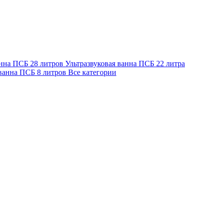
анна ПСБ 28 литров
Ультразвуковая ванна ПСБ 22 литра
 ванна ПСБ 8 литров
Все категории