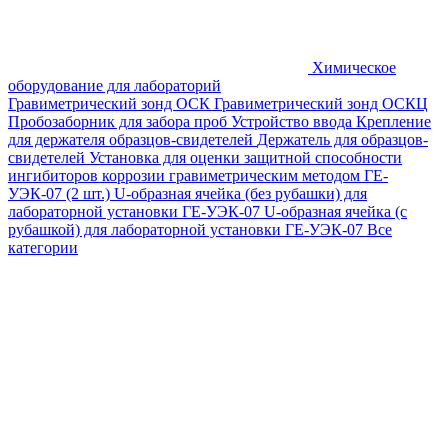
Химическое
оборудование для лабораторий
Гравиметрический зонд ОСК
Гравиметрический зонд ОСКЦ
Пробозаборник для забора проб
Устройство ввода
Крепление
для держателя образцов-свидетелей
Держатель для образцов-
свидетелей
Установка для оценки защитной способности
ингибиторов коррозии гравиметрическим методом ГЕ-
УЭК-07 (2 шт.)
U-образная ячейка (без рубашки) для
лабораторной установки ГЕ-УЭК-07
U-образная ячейка (с
рубашкой) для лабораторной установки ГЕ-УЭК-07
Все
категории