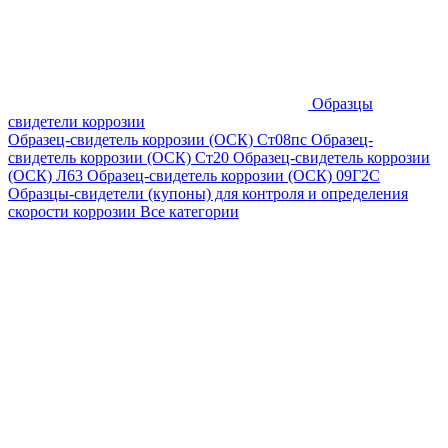
Образцы
свидетели коррозии
Образец-свидетель коррозии (ОСК) Ст08пс
Образец-
свидетель коррозии (ОСК) Ст20
Образец-свидетель коррозии
(ОСК) Л63
Образец-свидетель коррозии (ОСК) 09Г2С
Образцы-свидетели (купоны) для контроля и определения
скорости коррозии
Все категории