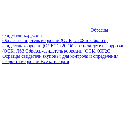
Образцы
свидетели коррозии
Образец-свидетель коррозии (ОСК) Ст08пс
Образец-
свидетель коррозии (ОСК) Ст20
Образец-свидетель коррозии
(ОСК) Л63
Образец-свидетель коррозии (ОСК) 09Г2С
Образцы-свидетели (купоны) для контроля и определения
скорости коррозии
Все категории