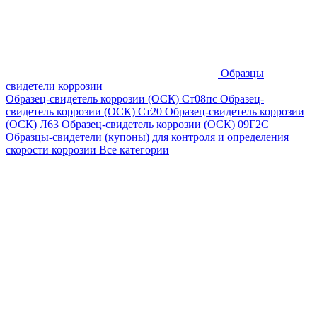
Образцы
свидетели коррозии
Образец-свидетель коррозии (ОСК) Ст08пс
Образец-
свидетель коррозии (ОСК) Ст20
Образец-свидетель коррозии
(ОСК) Л63
Образец-свидетель коррозии (ОСК) 09Г2С
Образцы-свидетели (купоны) для контроля и определения
скорости коррозии
Все категории