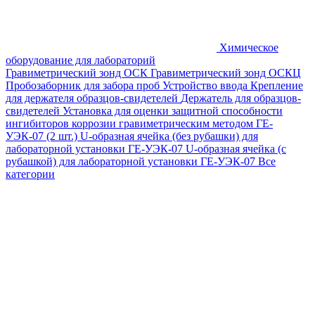
Химическое
оборудование для лабораторий
Гравиметрический зонд ОСК
Гравиметрический зонд ОСКЦ
Пробозаборник для забора проб
Устройство ввода
Крепление
для держателя образцов-свидетелей
Держатель для образцов-
свидетелей
Установка для оценки защитной способности
ингибиторов коррозии гравиметрическим методом ГЕ-
УЭК-07 (2 шт.)
U-образная ячейка (без рубашки) для
лабораторной установки ГЕ-УЭК-07
U-образная ячейка (с
рубашкой) для лабораторной установки ГЕ-УЭК-07
Все
категории