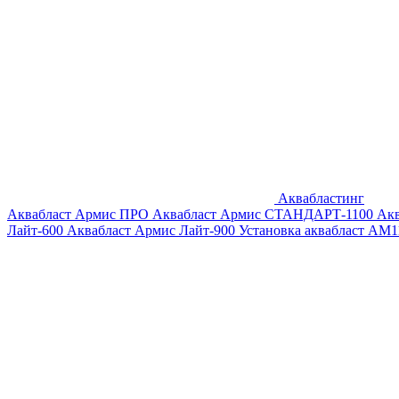
Аквабластинг
Аквабласт Армис ПРО
Аквабласт Армис СТАНДАРТ-1100
Ак
Лайт-600
Аквабласт Армис Лайт-900
Установка аквабласт AM