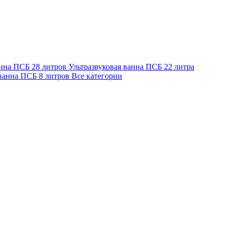
анна ПСБ 28 литров
Ультразвуковая ванна ПСБ 22 литра
 ванна ПСБ 8 литров
Все категории