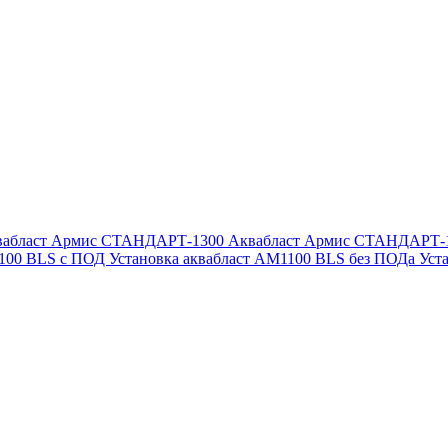
вабласт Армис СТАНДАРТ-1300
Аквабласт Армис СТАНДАРТ-
1100 BLS с ПОД
Установка аквабласт AM1100 BLS без ПОДа
Уст