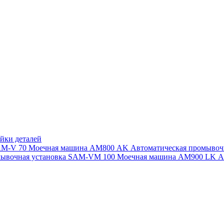
йки деталей
SAM-V 70
Моечная машина АМ800 AK
Автоматическая промыво
мывочная установка SAM-VM 100
Моечная машина AM900 LK
А