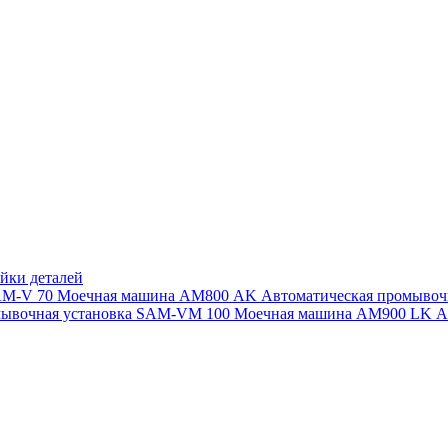
йки деталей
SAM-V 70
Моечная машина АМ800 AK
Автоматическая промыво
мывочная установка SAM-VM 100
Моечная машина AM900 LK
А