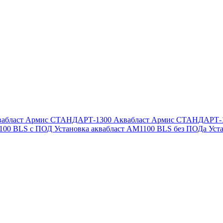
вабласт Армис СТАНДАРТ-1300
Аквабласт Армис СТАНДАРТ-
1100 BLS с ПОД
Установка аквабласт AM1100 BLS без ПОДа
Уст