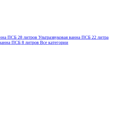
анна ПСБ 28 литров
Ультразвуковая ванна ПСБ 22 литра
 ванна ПСБ 8 литров
Все категории