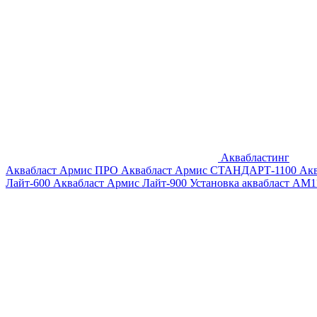
Аквабластинг
Аквабласт Армис ПРО
Аквабласт Армис СТАНДАРТ-1100
Ак
Лайт-600
Аквабласт Армис Лайт-900
Установка аквабласт AM