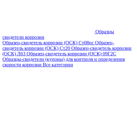
Образцы
свидетели коррозии
Образец-свидетель коррозии (ОСК) Ст08пс
Образец-
свидетель коррозии (ОСК) Ст20
Образец-свидетель коррозии
(ОСК) Л63
Образец-свидетель коррозии (ОСК) 09Г2С
Образцы-свидетели (купоны) для контроля и определения
скорости коррозии
Все категории