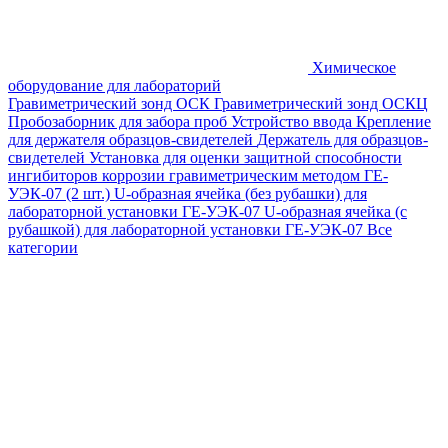
Химическое
оборудование для лабораторий
Гравиметрический зонд ОСК
Гравиметрический зонд ОСКЦ
Пробозаборник для забора проб
Устройство ввода
Крепление
для держателя образцов-свидетелей
Держатель для образцов-
свидетелей
Установка для оценки защитной способности
ингибиторов коррозии гравиметрическим методом ГЕ-
УЭК-07 (2 шт.)
U-образная ячейка (без рубашки) для
лабораторной установки ГЕ-УЭК-07
U-образная ячейка (с
рубашкой) для лабораторной установки ГЕ-УЭК-07
Все
категории