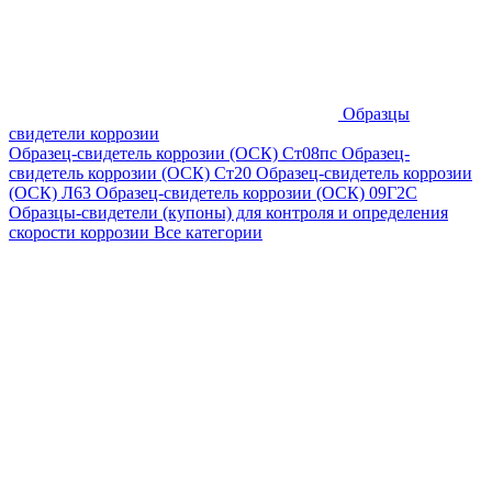
Образцы
свидетели коррозии
Образец-свидетель коррозии (ОСК) Ст08пс
Образец-
свидетель коррозии (ОСК) Ст20
Образец-свидетель коррозии
(ОСК) Л63
Образец-свидетель коррозии (ОСК) 09Г2С
Образцы-свидетели (купоны) для контроля и определения
скорости коррозии
Все категории