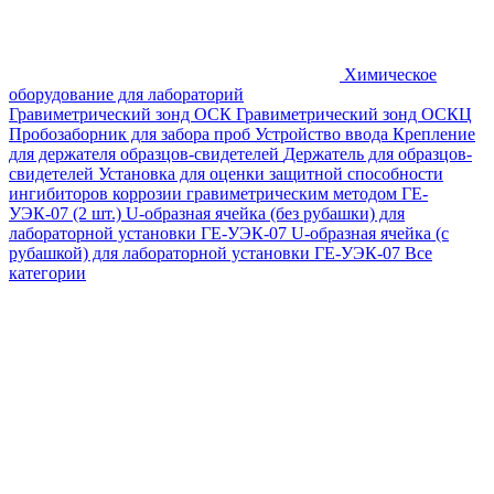
Химическое
оборудование для лабораторий
Гравиметрический зонд ОСК
Гравиметрический зонд ОСКЦ
Пробозаборник для забора проб
Устройство ввода
Крепление
для держателя образцов-свидетелей
Держатель для образцов-
свидетелей
Установка для оценки защитной способности
ингибиторов коррозии гравиметрическим методом ГЕ-
УЭК-07 (2 шт.)
U-образная ячейка (без рубашки) для
лабораторной установки ГЕ-УЭК-07
U-образная ячейка (с
рубашкой) для лабораторной установки ГЕ-УЭК-07
Все
категории