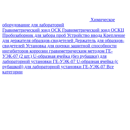
Химическое
оборудование для лабораторий
Гравиметрический зонд ОСК
Гравиметрический зонд ОСКЦ
Пробозаборник для забора проб
Устройство ввода
Крепление
для держателя образцов-свидетелей
Держатель для образцов-
свидетелей
Установка для оценки защитной способности
ингибиторов коррозии гравиметрическим методом ГЕ-
УЭК-07 (2 шт.)
U-образная ячейка (без рубашки) для
лабораторной установки ГЕ-УЭК-07
U-образная ячейка (с
рубашкой) для лабораторной установки ГЕ-УЭК-07
Все
категории