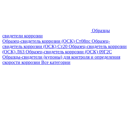
Образцы
свидетели коррозии
Образец-свидетель коррозии (ОСК) Ст08пс
Образец-
свидетель коррозии (ОСК) Ст20
Образец-свидетель коррозии
(ОСК) Л63
Образец-свидетель коррозии (ОСК) 09Г2С
Образцы-свидетели (купоны) для контроля и определения
скорости коррозии
Все категории