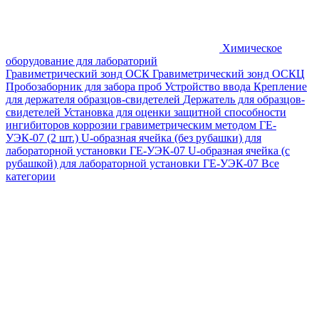
Химическое
оборудование для лабораторий
Гравиметрический зонд ОСК
Гравиметрический зонд ОСКЦ
Пробозаборник для забора проб
Устройство ввода
Крепление
для держателя образцов-свидетелей
Держатель для образцов-
свидетелей
Установка для оценки защитной способности
ингибиторов коррозии гравиметрическим методом ГЕ-
УЭК-07 (2 шт.)
U-образная ячейка (без рубашки) для
лабораторной установки ГЕ-УЭК-07
U-образная ячейка (с
рубашкой) для лабораторной установки ГЕ-УЭК-07
Все
категории