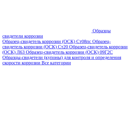
Образцы
свидетели коррозии
Образец-свидетель коррозии (ОСК) Ст08пс
Образец-
свидетель коррозии (ОСК) Ст20
Образец-свидетель коррозии
(ОСК) Л63
Образец-свидетель коррозии (ОСК) 09Г2С
Образцы-свидетели (купоны) для контроля и определения
скорости коррозии
Все категории