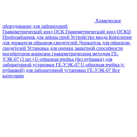
Химическое
оборудование для лабораторий
Гравиметрический зонд ОСК
Гравиметрический зонд ОСКЦ
Пробозаборник для забора проб
Устройство ввода
Крепление
для держателя образцов-свидетелей
Держатель для образцов-
свидетелей
Установка для оценки защитной способности
ингибиторов коррозии гравиметрическим методом ГЕ-
УЭК-07 (2 шт.)
U-образная ячейка (без рубашки) для
лабораторной установки ГЕ-УЭК-07
U-образная ячейка (с
рубашкой) для лабораторной установки ГЕ-УЭК-07
Все
категории