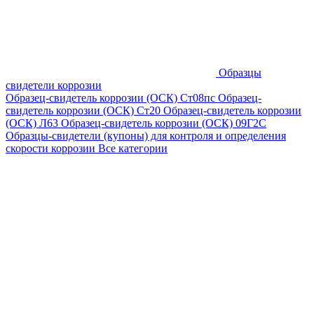
Образцы
свидетели коррозии
Образец-свидетель коррозии (ОСК) Ст08пс
Образец-
свидетель коррозии (ОСК) Ст20
Образец-свидетель коррозии
(ОСК) Л63
Образец-свидетель коррозии (ОСК) 09Г2С
Образцы-свидетели (купоны) для контроля и определения
скорости коррозии
Все категории