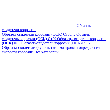
Образцы
свидетели коррозии
Образец-свидетель коррозии (ОСК) Ст08пс
Образец-
свидетель коррозии (ОСК) Ст20
Образец-свидетель коррозии
(ОСК) Л63
Образец-свидетель коррозии (ОСК) 09Г2С
Образцы-свидетели (купоны) для контроля и определения
скорости коррозии
Все категории