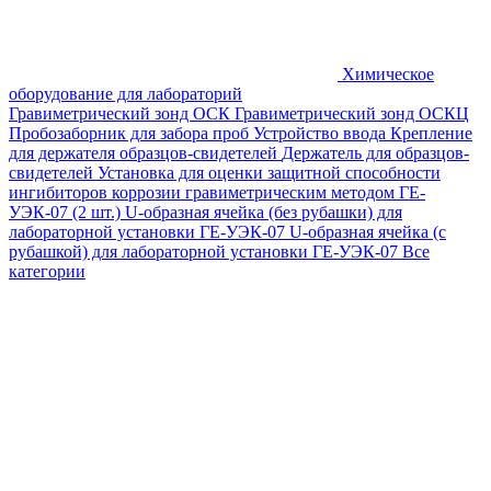
Химическое
оборудование для лабораторий
Гравиметрический зонд ОСК
Гравиметрический зонд ОСКЦ
Пробозаборник для забора проб
Устройство ввода
Крепление
для держателя образцов-свидетелей
Держатель для образцов-
свидетелей
Установка для оценки защитной способности
ингибиторов коррозии гравиметрическим методом ГЕ-
УЭК-07 (2 шт.)
U-образная ячейка (без рубашки) для
лабораторной установки ГЕ-УЭК-07
U-образная ячейка (с
рубашкой) для лабораторной установки ГЕ-УЭК-07
Все
категории