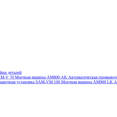
йки деталей
SAM-V 70
Моечная машина АМ800 AK
Автоматическая промыво
мывочная установка SAM-VM 100
Моечная машина AM900 LK
А