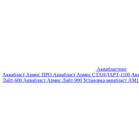
Аквабластинг
Аквабласт Армис ПРО
Аквабласт Армис СТАНДАРТ-1100
Ак
Лайт-600
Аквабласт Армис Лайт-900
Установка аквабласт AM