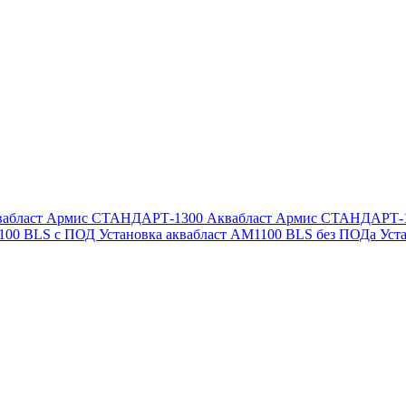
вабласт Армис СТАНДАРТ-1300
Аквабласт Армис СТАНДАРТ-
1100 BLS с ПОД
Установка аквабласт AM1100 BLS без ПОДа
Уст