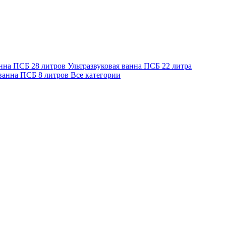
анна ПСБ 28 литров
Ультразвуковая ванна ПСБ 22 литра
 ванна ПСБ 8 литров
Все категории