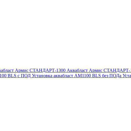
вабласт Армис СТАНДАРТ-1300
Аквабласт Армис СТАНДАРТ-
1100 BLS с ПОД
Установка аквабласт AM1100 BLS без ПОДа
Уст