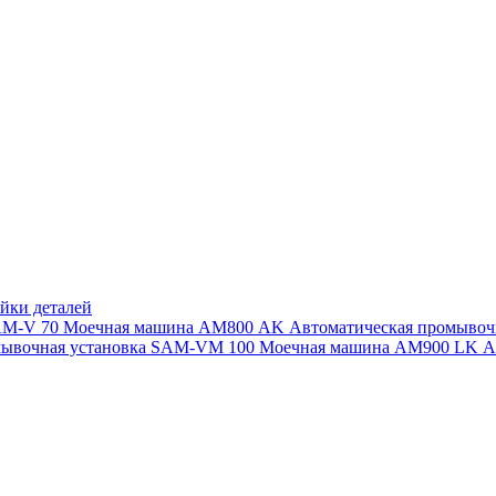
йки деталей
SAM-V 70
Моечная машина АМ800 AK
Автоматическая промыво
мывочная установка SAM-VM 100
Моечная машина AM900 LK
А