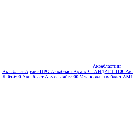
Аквабластинг
Аквабласт Армис ПРО
Аквабласт Армис СТАНДАРТ-1100
Ак
Лайт-600
Аквабласт Армис Лайт-900
Установка аквабласт AM