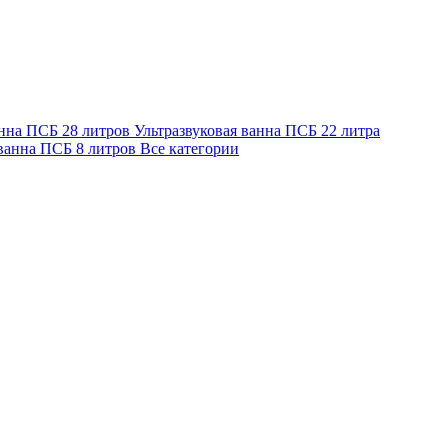
анна ПСБ 28 литров
Ультразвуковая ванна ПСБ 22 литра
 ванна ПСБ 8 литров
Все категории