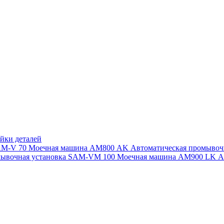
йки деталей
SAM-V 70
Моечная машина АМ800 AK
Автоматическая промыво
мывочная установка SAM-VM 100
Моечная машина AM900 LK
А