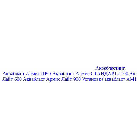
Аквабластинг
Аквабласт Армис ПРО
Аквабласт Армис СТАНДАРТ-1100
Ак
Лайт-600
Аквабласт Армис Лайт-900
Установка аквабласт AM