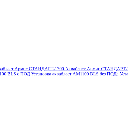
вабласт Армис СТАНДАРТ-1300
Аквабласт Армис СТАНДАРТ-
1100 BLS с ПОД
Установка аквабласт AM1100 BLS без ПОДа
Уст