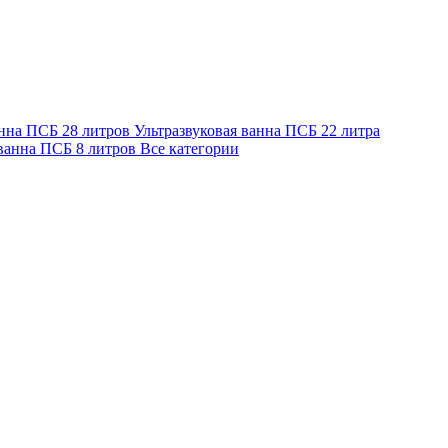
анна ПСБ 28 литров
Ультразвуковая ванна ПСБ 22 литра
 ванна ПСБ 8 литров
Все категории