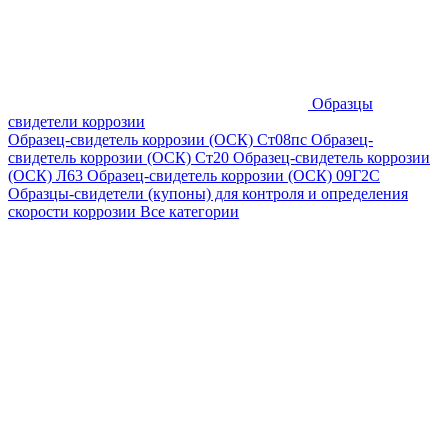
Образцы
свидетели коррозии
Образец-свидетель коррозии (ОСК) Ст08пс
Образец-
свидетель коррозии (ОСК) Ст20
Образец-свидетель коррозии
(ОСК) Л63
Образец-свидетель коррозии (ОСК) 09Г2С
Образцы-свидетели (купоны) для контроля и определения
скорости коррозии
Все категории