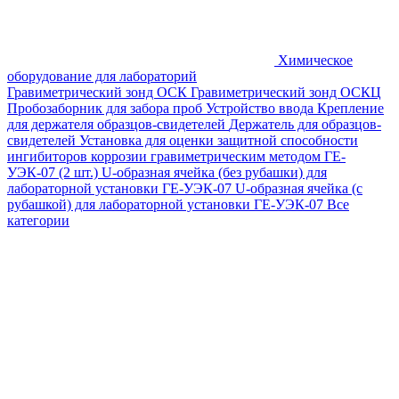
Химическое
оборудование для лабораторий
Гравиметрический зонд ОСК
Гравиметрический зонд ОСКЦ
Пробозаборник для забора проб
Устройство ввода
Крепление
для держателя образцов-свидетелей
Держатель для образцов-
свидетелей
Установка для оценки защитной способности
ингибиторов коррозии гравиметрическим методом ГЕ-
УЭК-07 (2 шт.)
U-образная ячейка (без рубашки) для
лабораторной установки ГЕ-УЭК-07
U-образная ячейка (с
рубашкой) для лабораторной установки ГЕ-УЭК-07
Все
категории