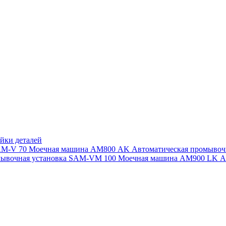
йки деталей
SAM-V 70
Моечная машина АМ800 AK
Автоматическая промыво
мывочная установка SAM-VM 100
Моечная машина AM900 LK
А