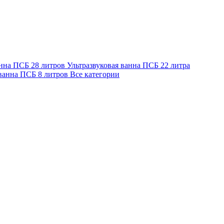
анна ПСБ 28 литров
Ультразвуковая ванна ПСБ 22 литра
 ванна ПСБ 8 литров
Все категории