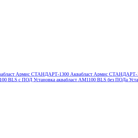
вабласт Армис СТАНДАРТ-1300
Аквабласт Армис СТАНДАРТ-
1100 BLS с ПОД
Установка аквабласт AM1100 BLS без ПОДа
Уст