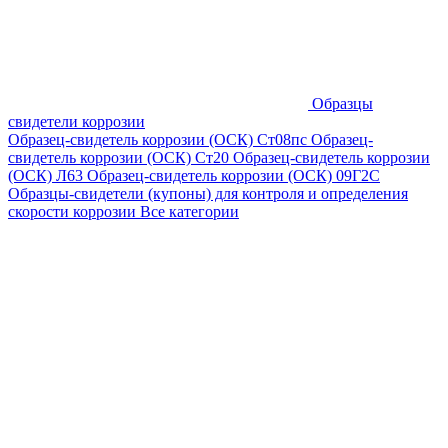
Образцы
свидетели коррозии
Образец-свидетель коррозии (ОСК) Ст08пс
Образец-
свидетель коррозии (ОСК) Ст20
Образец-свидетель коррозии
(ОСК) Л63
Образец-свидетель коррозии (ОСК) 09Г2С
Образцы-свидетели (купоны) для контроля и определения
скорости коррозии
Все категории