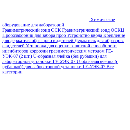
Химическое
оборудование для лабораторий
Гравиметрический зонд ОСК
Гравиметрический зонд ОСКЦ
Пробозаборник для забора проб
Устройство ввода
Крепление
для держателя образцов-свидетелей
Держатель для образцов-
свидетелей
Установка для оценки защитной способности
ингибиторов коррозии гравиметрическим методом ГЕ-
УЭК-07 (2 шт.)
U-образная ячейка (без рубашки) для
лабораторной установки ГЕ-УЭК-07
U-образная ячейка (с
рубашкой) для лабораторной установки ГЕ-УЭК-07
Все
категории