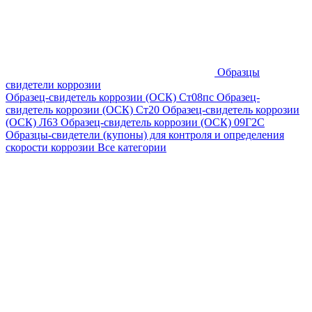
Образцы
свидетели коррозии
Образец-свидетель коррозии (ОСК) Ст08пс
Образец-
свидетель коррозии (ОСК) Ст20
Образец-свидетель коррозии
(ОСК) Л63
Образец-свидетель коррозии (ОСК) 09Г2С
Образцы-свидетели (купоны) для контроля и определения
скорости коррозии
Все категории