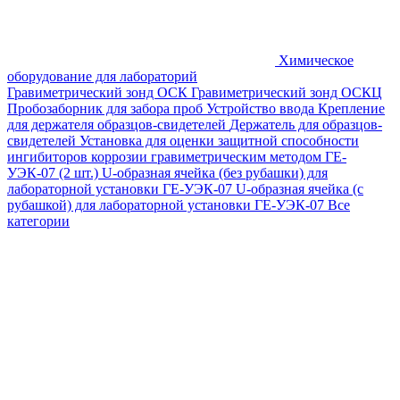
Химическое
оборудование для лабораторий
Гравиметрический зонд ОСК
Гравиметрический зонд ОСКЦ
Пробозаборник для забора проб
Устройство ввода
Крепление
для держателя образцов-свидетелей
Держатель для образцов-
свидетелей
Установка для оценки защитной способности
ингибиторов коррозии гравиметрическим методом ГЕ-
УЭК-07 (2 шт.)
U-образная ячейка (без рубашки) для
лабораторной установки ГЕ-УЭК-07
U-образная ячейка (с
рубашкой) для лабораторной установки ГЕ-УЭК-07
Все
категории