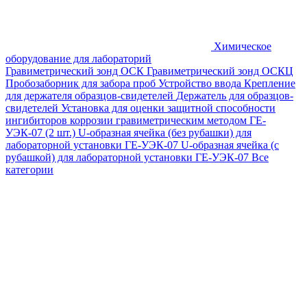
Химическое
оборудование для лабораторий
Гравиметрический зонд ОСК
Гравиметрический зонд ОСКЦ
Пробозаборник для забора проб
Устройство ввода
Крепление
для держателя образцов-свидетелей
Держатель для образцов-
свидетелей
Установка для оценки защитной способности
ингибиторов коррозии гравиметрическим методом ГЕ-
УЭК-07 (2 шт.)
U-образная ячейка (без рубашки) для
лабораторной установки ГЕ-УЭК-07
U-образная ячейка (с
рубашкой) для лабораторной установки ГЕ-УЭК-07
Все
категории