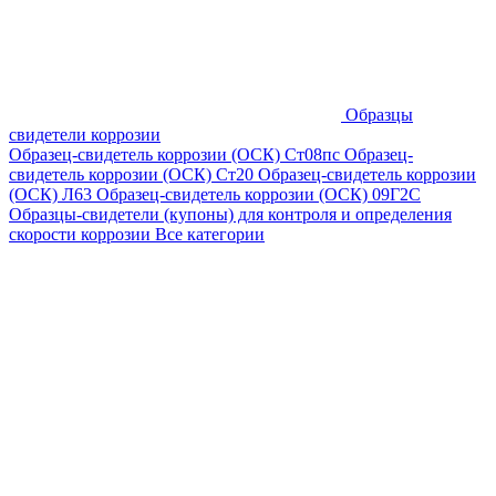
Образцы
свидетели коррозии
Образец-свидетель коррозии (ОСК) Ст08пс
Образец-
свидетель коррозии (ОСК) Ст20
Образец-свидетель коррозии
(ОСК) Л63
Образец-свидетель коррозии (ОСК) 09Г2С
Образцы-свидетели (купоны) для контроля и определения
скорости коррозии
Все категории