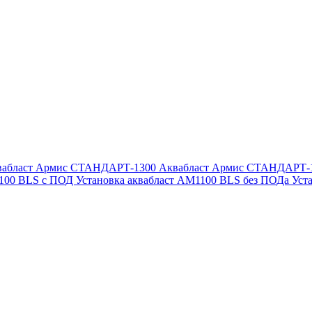
вабласт Армис СТАНДАРТ-1300
Аквабласт Армис СТАНДАРТ-
1100 BLS с ПОД
Установка аквабласт AM1100 BLS без ПОДа
Уст