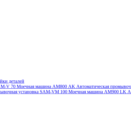
йки деталей
SAM-V 70
Моечная машина АМ800 AK
Автоматическая промыво
мывочная установка SAM-VM 100
Моечная машина AM900 LK
А