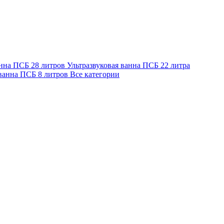
анна ПСБ 28 литров
Ультразвуковая ванна ПСБ 22 литра
 ванна ПСБ 8 литров
Все категории