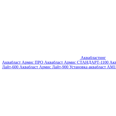
Аквабластинг
Аквабласт Армис ПРО
Аквабласт Армис СТАНДАРТ-1100
Ак
Лайт-600
Аквабласт Армис Лайт-900
Установка аквабласт AM