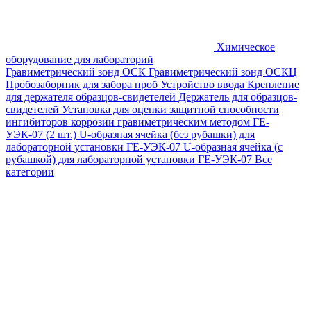
Химическое
оборудование для лабораторий
Гравиметрический зонд ОСК
Гравиметрический зонд ОСКЦ
Пробозаборник для забора проб
Устройство ввода
Крепление
для держателя образцов-свидетелей
Держатель для образцов-
свидетелей
Установка для оценки защитной способности
ингибиторов коррозии гравиметрическим методом ГЕ-
УЭК-07 (2 шт.)
U-образная ячейка (без рубашки) для
лабораторной установки ГЕ-УЭК-07
U-образная ячейка (с
рубашкой) для лабораторной установки ГЕ-УЭК-07
Все
категории