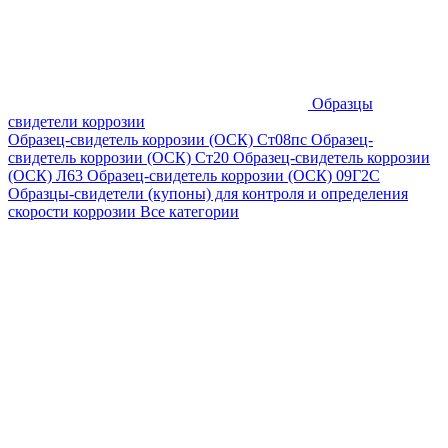
Образцы
свидетели коррозии
Образец-свидетель коррозии (ОСК) Ст08пс
Образец-
свидетель коррозии (ОСК) Ст20
Образец-свидетель коррозии
(ОСК) Л63
Образец-свидетель коррозии (ОСК) 09Г2С
Образцы-свидетели (купоны) для контроля и определения
скорости коррозии
Все категории