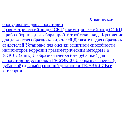
Химическое
оборудование для лабораторий
Гравиметрический зонд ОСК
Гравиметрический зонд ОСКЦ
Пробозаборник для забора проб
Устройство ввода
Крепление
для держателя образцов-свидетелей
Держатель для образцов-
свидетелей
Установка для оценки защитной способности
ингибиторов коррозии гравиметрическим методом ГЕ-
УЭК-07 (2 шт.)
U-образная ячейка (без рубашки) для
лабораторной установки ГЕ-УЭК-07
U-образная ячейка (с
рубашкой) для лабораторной установки ГЕ-УЭК-07
Все
категории