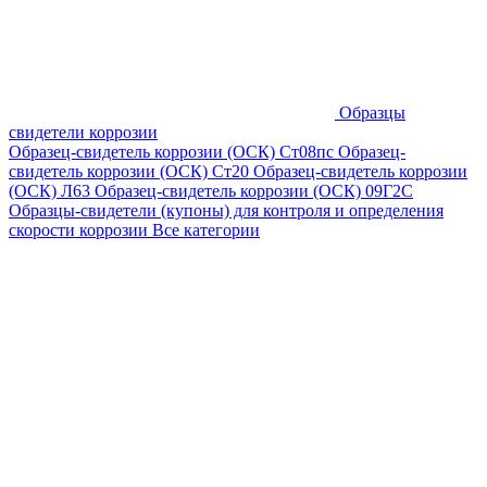
Образцы
свидетели коррозии
Образец-свидетель коррозии (ОСК) Ст08пс
Образец-
свидетель коррозии (ОСК) Ст20
Образец-свидетель коррозии
(ОСК) Л63
Образец-свидетель коррозии (ОСК) 09Г2С
Образцы-свидетели (купоны) для контроля и определения
скорости коррозии
Все категории