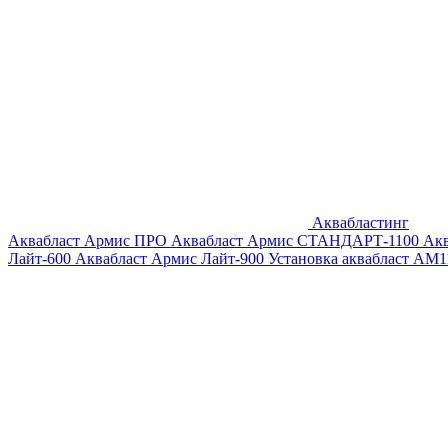
Аквабластинг
Аквабласт Армис ПРО
Аквабласт Армис СТАНДАРТ-1100
Ак
Лайт-600
Аквабласт Армис Лайт-900
Установка аквабласт AM