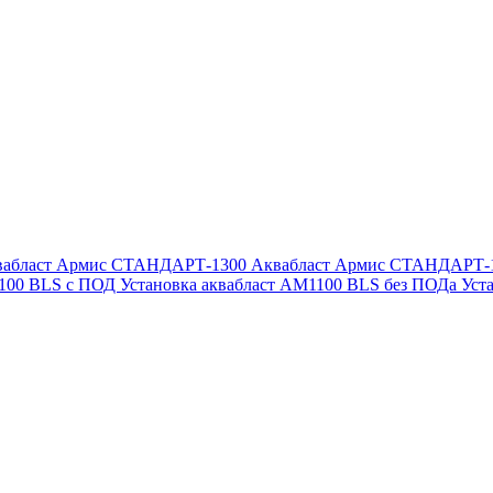
вабласт Армис СТАНДАРТ-1300
Аквабласт Армис СТАНДАРТ-
1100 BLS с ПОД
Установка аквабласт AM1100 BLS без ПОДа
Уст