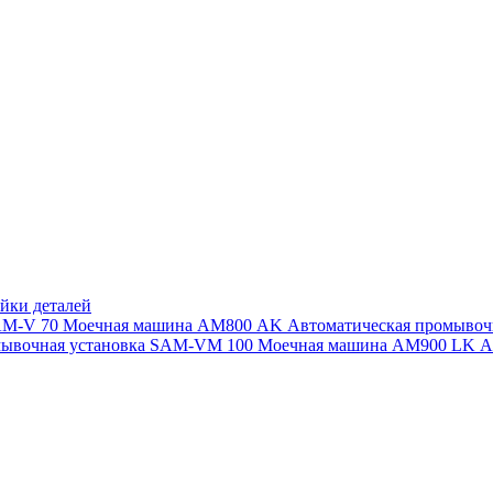
йки деталей
SAM-V 70
Моечная машина АМ800 AK
Автоматическая промыво
мывочная установка SAM-VM 100
Моечная машина AM900 LK
А