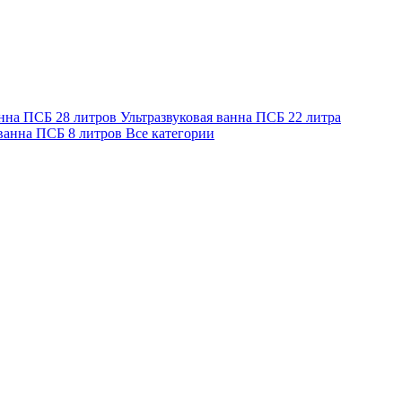
анна ПСБ 28 литров
Ультразвуковая ванна ПСБ 22 литра
 ванна ПСБ 8 литров
Все категории