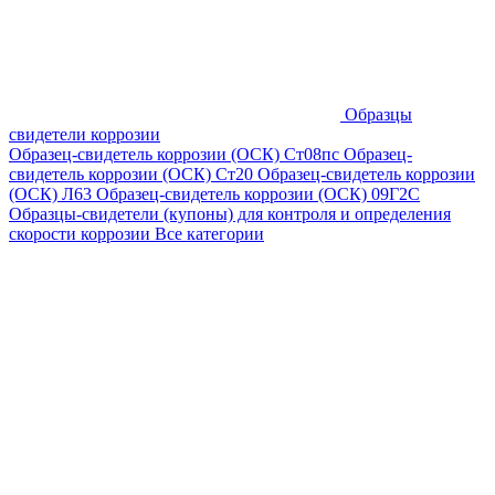
Образцы
свидетели коррозии
Образец-свидетель коррозии (ОСК) Ст08пс
Образец-
свидетель коррозии (ОСК) Ст20
Образец-свидетель коррозии
(ОСК) Л63
Образец-свидетель коррозии (ОСК) 09Г2С
Образцы-свидетели (купоны) для контроля и определения
скорости коррозии
Все категории