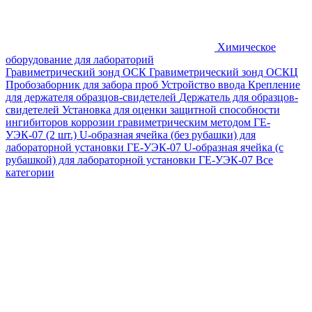
Химическое
оборудование для лабораторий
Гравиметрический зонд ОСК
Гравиметрический зонд ОСКЦ
Пробозаборник для забора проб
Устройство ввода
Крепление
для держателя образцов-свидетелей
Держатель для образцов-
свидетелей
Установка для оценки защитной способности
ингибиторов коррозии гравиметрическим методом ГЕ-
УЭК-07 (2 шт.)
U-образная ячейка (без рубашки) для
лабораторной установки ГЕ-УЭК-07
U-образная ячейка (с
рубашкой) для лабораторной установки ГЕ-УЭК-07
Все
категории