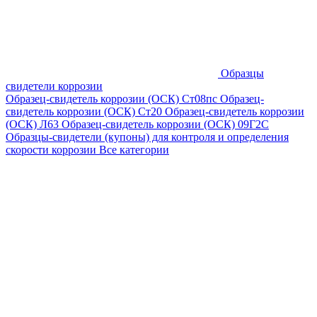
Образцы
свидетели коррозии
Образец-свидетель коррозии (ОСК) Ст08пс
Образец-
свидетель коррозии (ОСК) Ст20
Образец-свидетель коррозии
(ОСК) Л63
Образец-свидетель коррозии (ОСК) 09Г2С
Образцы-свидетели (купоны) для контроля и определения
скорости коррозии
Все категории