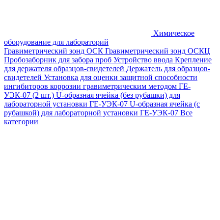
Химическое
оборудование для лабораторий
Гравиметрический зонд ОСК
Гравиметрический зонд ОСКЦ
Пробозаборник для забора проб
Устройство ввода
Крепление
для держателя образцов-свидетелей
Держатель для образцов-
свидетелей
Установка для оценки защитной способности
ингибиторов коррозии гравиметрическим методом ГЕ-
УЭК-07 (2 шт.)
U-образная ячейка (без рубашки) для
лабораторной установки ГЕ-УЭК-07
U-образная ячейка (с
рубашкой) для лабораторной установки ГЕ-УЭК-07
Все
категории