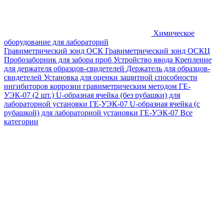
Химическое
оборудование для лабораторий
Гравиметрический зонд ОСК
Гравиметрический зонд ОСКЦ
Пробозаборник для забора проб
Устройство ввода
Крепление
для держателя образцов-свидетелей
Держатель для образцов-
свидетелей
Установка для оценки защитной способности
ингибиторов коррозии гравиметрическим методом ГЕ-
УЭК-07 (2 шт.)
U-образная ячейка (без рубашки) для
лабораторной установки ГЕ-УЭК-07
U-образная ячейка (с
рубашкой) для лабораторной установки ГЕ-УЭК-07
Все
категории