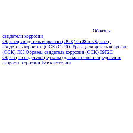
Образцы
свидетели коррозии
Образец-свидетель коррозии (ОСК) Ст08пс
Образец-
свидетель коррозии (ОСК) Ст20
Образец-свидетель коррозии
(ОСК) Л63
Образец-свидетель коррозии (ОСК) 09Г2С
Образцы-свидетели (купоны) для контроля и определения
скорости коррозии
Все категории