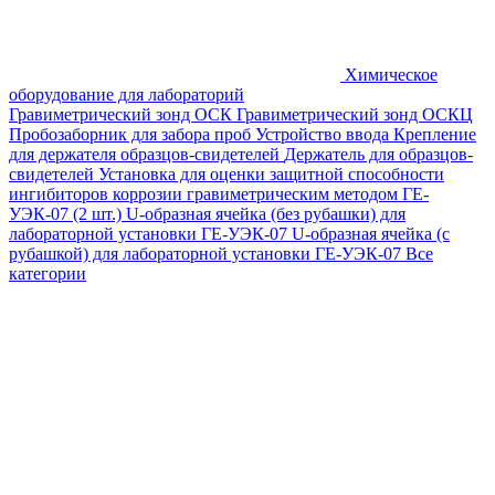
Химическое
оборудование для лабораторий
Гравиметрический зонд ОСК
Гравиметрический зонд ОСКЦ
Пробозаборник для забора проб
Устройство ввода
Крепление
для держателя образцов-свидетелей
Держатель для образцов-
свидетелей
Установка для оценки защитной способности
ингибиторов коррозии гравиметрическим методом ГЕ-
УЭК-07 (2 шт.)
U-образная ячейка (без рубашки) для
лабораторной установки ГЕ-УЭК-07
U-образная ячейка (с
рубашкой) для лабораторной установки ГЕ-УЭК-07
Все
категории