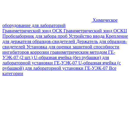
Химическое
оборудование для лабораторий
Гравиметрический зонд ОСК
Гравиметрический зонд ОСКЦ
Пробозаборник для забора проб
Устройство ввода
Крепление
для держателя образцов-свидетелей
Держатель для образцов-
свидетелей
Установка для оценки защитной способности
ингибиторов коррозии гравиметрическим методом ГЕ-
УЭК-07 (2 шт.)
U-образная ячейка (без рубашки) для
лабораторной установки ГЕ-УЭК-07
U-образная ячейка (с
рубашкой) для лабораторной установки ГЕ-УЭК-07
Все
категории