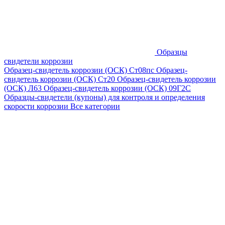
Образцы
свидетели коррозии
Образец-свидетель коррозии (ОСК) Ст08пс
Образец-
свидетель коррозии (ОСК) Ст20
Образец-свидетель коррозии
(ОСК) Л63
Образец-свидетель коррозии (ОСК) 09Г2С
Образцы-свидетели (купоны) для контроля и определения
скорости коррозии
Все категории