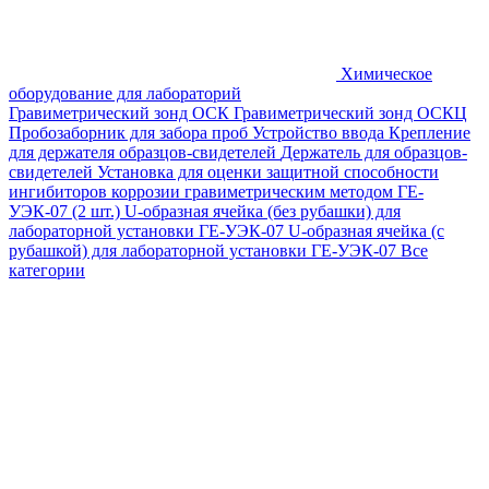
Химическое
оборудование для лабораторий
Гравиметрический зонд ОСК
Гравиметрический зонд ОСКЦ
Пробозаборник для забора проб
Устройство ввода
Крепление
для держателя образцов-свидетелей
Держатель для образцов-
свидетелей
Установка для оценки защитной способности
ингибиторов коррозии гравиметрическим методом ГЕ-
УЭК-07 (2 шт.)
U-образная ячейка (без рубашки) для
лабораторной установки ГЕ-УЭК-07
U-образная ячейка (с
рубашкой) для лабораторной установки ГЕ-УЭК-07
Все
категории