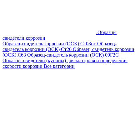
Образцы
свидетели коррозии
Образец-свидетель коррозии (ОСК) Ст08пс
Образец-
свидетель коррозии (ОСК) Ст20
Образец-свидетель коррозии
(ОСК) Л63
Образец-свидетель коррозии (ОСК) 09Г2С
Образцы-свидетели (купоны) для контроля и определения
скорости коррозии
Все категории