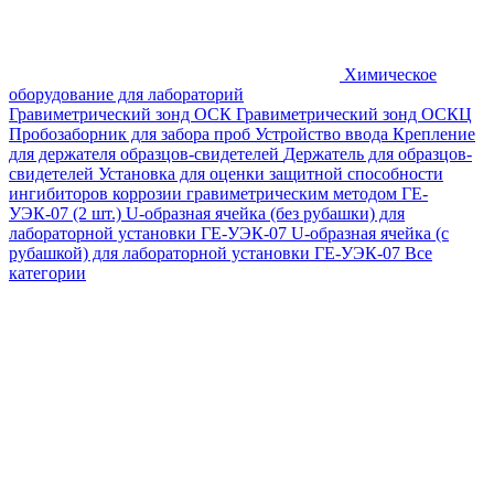
Химическое
оборудование для лабораторий
Гравиметрический зонд ОСК
Гравиметрический зонд ОСКЦ
Пробозаборник для забора проб
Устройство ввода
Крепление
для держателя образцов-свидетелей
Держатель для образцов-
свидетелей
Установка для оценки защитной способности
ингибиторов коррозии гравиметрическим методом ГЕ-
УЭК-07 (2 шт.)
U-образная ячейка (без рубашки) для
лабораторной установки ГЕ-УЭК-07
U-образная ячейка (с
рубашкой) для лабораторной установки ГЕ-УЭК-07
Все
категории