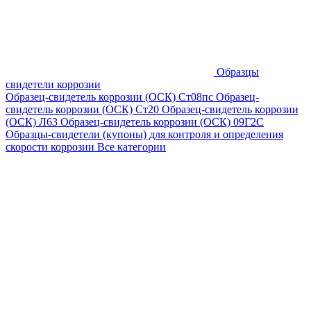
Образцы
свидетели коррозии
Образец-свидетель коррозии (ОСК) Ст08пс
Образец-
свидетель коррозии (ОСК) Ст20
Образец-свидетель коррозии
(ОСК) Л63
Образец-свидетель коррозии (ОСК) 09Г2С
Образцы-свидетели (купоны) для контроля и определения
скорости коррозии
Все категории