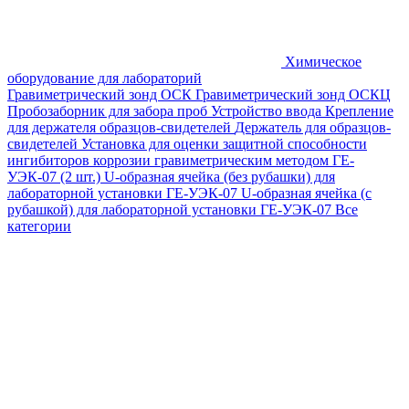
Химическое
оборудование для лабораторий
Гравиметрический зонд ОСК
Гравиметрический зонд ОСКЦ
Пробозаборник для забора проб
Устройство ввода
Крепление
для держателя образцов-свидетелей
Держатель для образцов-
свидетелей
Установка для оценки защитной способности
ингибиторов коррозии гравиметрическим методом ГЕ-
УЭК-07 (2 шт.)
U-образная ячейка (без рубашки) для
лабораторной установки ГЕ-УЭК-07
U-образная ячейка (с
рубашкой) для лабораторной установки ГЕ-УЭК-07
Все
категории