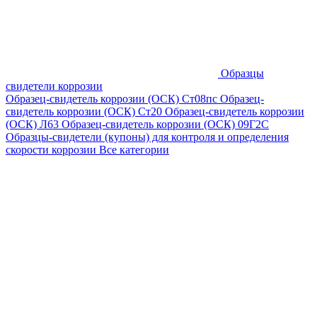
Образцы
свидетели коррозии
Образец-свидетель коррозии (ОСК) Ст08пс
Образец-
свидетель коррозии (ОСК) Ст20
Образец-свидетель коррозии
(ОСК) Л63
Образец-свидетель коррозии (ОСК) 09Г2С
Образцы-свидетели (купоны) для контроля и определения
скорости коррозии
Все категории