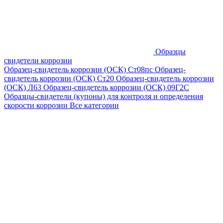
Образцы
свидетели коррозии
Образец-свидетель коррозии (ОСК) Ст08пс
Образец-
свидетель коррозии (ОСК) Ст20
Образец-свидетель коррозии
(ОСК) Л63
Образец-свидетель коррозии (ОСК) 09Г2С
Образцы-свидетели (купоны) для контроля и определения
скорости коррозии
Все категории