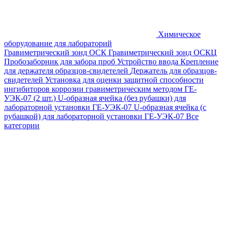
Химическое
оборудование для лабораторий
Гравиметрический зонд ОСК
Гравиметрический зонд ОСКЦ
Пробозаборник для забора проб
Устройство ввода
Крепление
для держателя образцов-свидетелей
Держатель для образцов-
свидетелей
Установка для оценки защитной способности
ингибиторов коррозии гравиметрическим методом ГЕ-
УЭК-07 (2 шт.)
U-образная ячейка (без рубашки) для
лабораторной установки ГЕ-УЭК-07
U-образная ячейка (с
рубашкой) для лабораторной установки ГЕ-УЭК-07
Все
категории