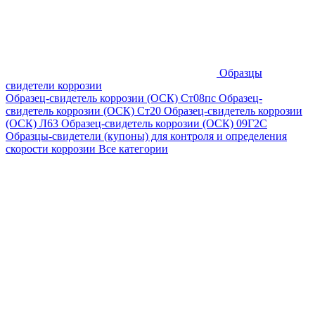
Образцы
свидетели коррозии
Образец-свидетель коррозии (ОСК) Ст08пс
Образец-
свидетель коррозии (ОСК) Ст20
Образец-свидетель коррозии
(ОСК) Л63
Образец-свидетель коррозии (ОСК) 09Г2С
Образцы-свидетели (купоны) для контроля и определения
скорости коррозии
Все категории