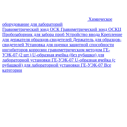
Химическое
оборудование для лабораторий
Гравиметрический зонд ОСК
Гравиметрический зонд ОСКЦ
Пробозаборник для забора проб
Устройство ввода
Крепление
для держателя образцов-свидетелей
Держатель для образцов-
свидетелей
Установка для оценки защитной способности
ингибиторов коррозии гравиметрическим методом ГЕ-
УЭК-07 (2 шт.)
U-образная ячейка (без рубашки) для
лабораторной установки ГЕ-УЭК-07
U-образная ячейка (с
рубашкой) для лабораторной установки ГЕ-УЭК-07
Все
категории